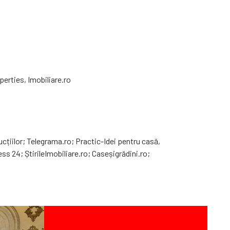
erties, Imobiliare.ro
cțiilor; Telegrama.ro; Practic-Idei pentru casă,
s 24; ȘtirileImobiliare.ro; Caseșigrădini.ro;