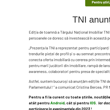
TNI anunț
Ediția de toamnă a Târgului Național Imobiliar TNI 
persoanele ce doresc să investească în această per
„Prezența la TNI a reprezentat pentru participanți 
trendurile pieței de profil și s-au semnat precont
conecta oferta imobiliară cu cererea prin interm
pentru marii jucătorii din imobiliare, rampă de lan
awareness, colaboratori pentru presa de specialita
Astfel, suntem bucuroși să anunțăm edițiile TNI de
Parlamentului! ” a comunicat Cristina Bercea, PR 
Pentru a fi la curent cu toate știrile, noutăți
atât pentru
Android
, cât și pentru
IOS
.
Iar dac
participare la evenimentele din 2023 !