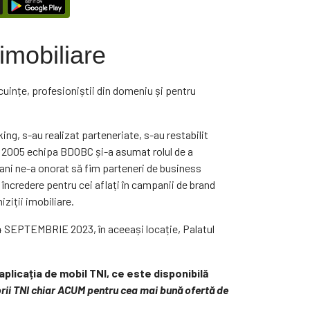
imobiliare
ocuințe, profesioniștii din domeniu și pentru
ng, s-au realizat parteneriate, s-au restabilit
ul 2005 echipa BDOBC și-a asumat rolul de a
i ani ne-a onorat să fim parteneri de business
 încredere pentru cei aflați în campanii de brand
ziții imobiliare.
-24 SEPTEMBRIE 2023, în aceeași locație, Palatul
 aplicația de mobil TNI, ce este disponibilă
torii TNI chiar ACUM pentru cea mai bună ofertă de