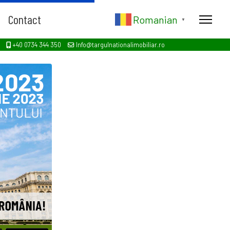
Contact
Romanian
▼
+40 0734 344 350
Info@targulnationalimobiliar.ro