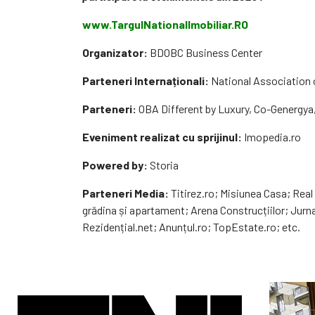
www.TargulNationalImobiliar.RO
Organizator:
BDOBC Business Center
Parteneri Internaționali:
National Association
Parteneri:
OBA Different by Luxury, Co-Genergya
Eveniment realizat cu sprijinul:
Imopedia.ro
Powered by:
Storia
Parteneri Media:
Titirez.ro; Misiunea Casa; Real
grădina și apartament; Arena Construcțiilor; Jurna
Rezidențial.net; Anunțul.ro; TopEstate.ro; etc.