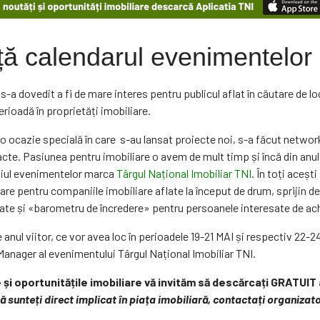
ă calendarul evenimentelor 
s-a dovedit a fi de mare interes pentru publicul aflat în căutare de l
ioadă în proprietăți imobiliare.
o ocazie specială în care s-au lansat proiecte noi, s-a făcut networki
racte. Pasiunea pentru imobiliare o avem de mult timp și încă din an
ediul evenimentelor marca
Târgul Național Imobiliar TNI
. În toți aceșt
sare pentru companiile imobiliare aflate la început de drum, sprijin de
te și «barometru de încredere» pentru persoanele interesate de achi
 anul viitor, ce vor avea loc în perioadele 19-21 MAI și respectiv 22
Manager al evenimentului Târgul Național Imobiliar TNI.
le și oportunitățile imobiliare vă invităm să descărcați GRATUIT
ă sunteți direct implicat în piața imobiliară, contactați organiza