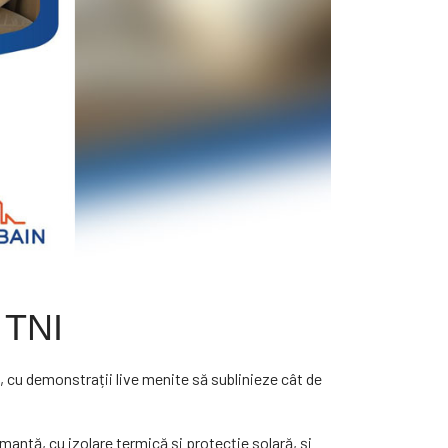
 TNI
i, cu demonstrații live menite să sublinieze cât de
mantă, cu izolare termică și protecție solară, și