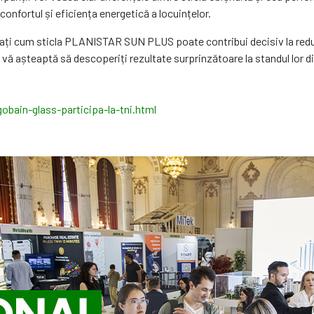
confortul și eficiența energetică a locuințelor.
flați cum sticla PLANISTAR SUN PLUS poate contribui decisiv la reduc
vă așteaptă să descoperiți rezultate surprinzătoare la standul lor d
-gobain-glass-participa-la-tni.html