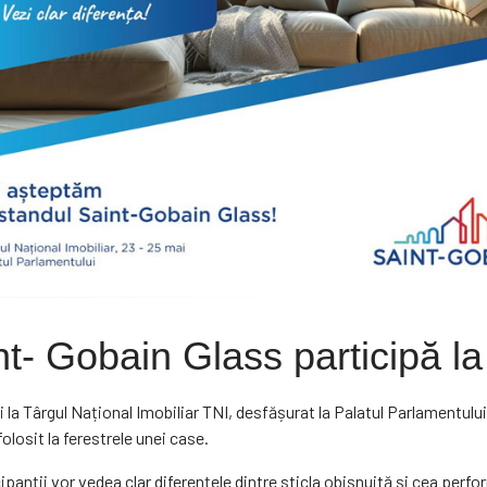
nt- Gobain Glass participă la
i la Târgul Național Imobiliar TNI, desfășurat la Palatul Parlamentulu
olosit la ferestrele unei case.
panții vor vedea clar diferențele dintre sticla obișnuită și cea perfor