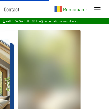
Contact
Romanian
▼
+40 0734 344 350
Info@targulnationalimobiliar.ro