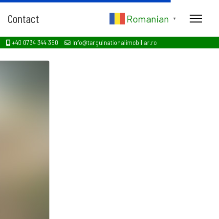
Contact
Romanian
▼
+40 0734 344 350
Info@targulnationalimobiliar.ro