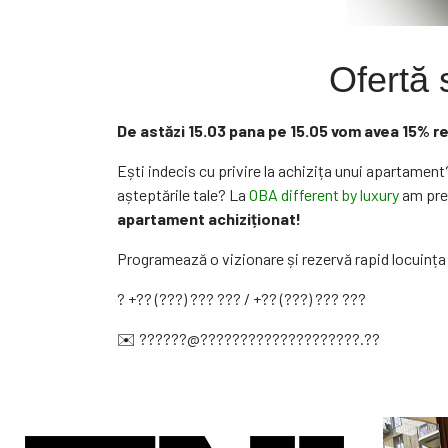
Ofertă 
De astăzi 15.03 pana pe 15.05 vom avea 15% r
Ești indecis cu privire la achizița unui apartament?
așteptările tale? La
OBA different by luxury
am preg
apartament achiziționat!
Programează o vizionare și rezervă rapid locuința
? +?? (???) ??? ??? / +?? (???) ??? ???
✉️ ??????@????????????????????.??