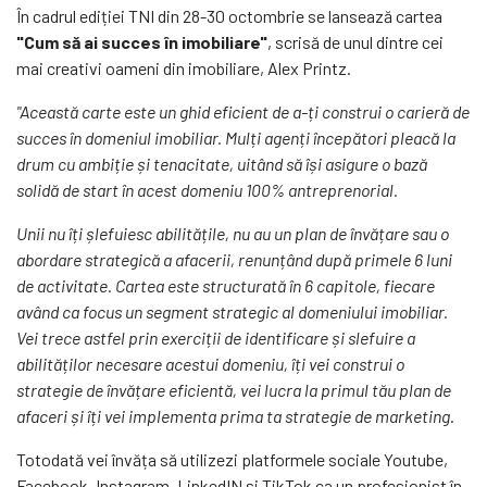
În cadrul ediției TNI din 28-30 octombrie se lansează cartea
"Cum s
ă
ai succes în imobiliare"
, scrisă de unul dintre cei
mai creativi oameni din imobiliare, Alex Printz.
"Această carte este un ghid eficient de a-ți construi o carieră de
succes în domeniul imobiliar. Mulți agenți începători pleacă la
drum cu ambiție și tenacitate, uitând să își asigure o bază
solidă de start în acest domeniu 100% antreprenorial.
Unii nu îți șlefuiesc abilitățile, nu au un plan de învățare sau o
abordare strategică a afacerii, renunțând după primele 6 luni
de activitate. Cartea este structurată în 6 capitole, fiecare
având ca focus un segment strategic al domeniului imobiliar.
Vei trece astfel prin exerciții de identificare și slefuire a
abilităților necesare acestui domeniu, îți vei construi o
strategie de învățare eficientă, vei lucra la primul tău plan de
afaceri și îți vei implementa prima ta strategie de marketing
.
Totodată vei învăța să utilizezi platformele sociale Youtube,
Facebook, Instagram, LinkedIN și TikTok ca un profesionist în