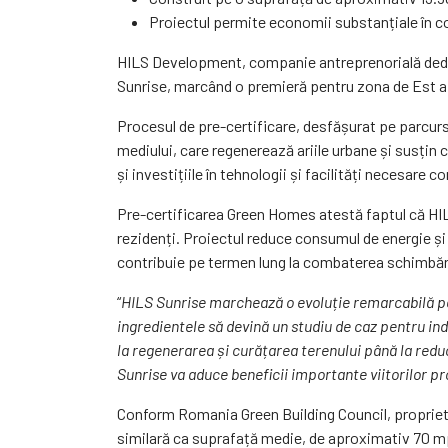
Proiectul permite economii substanțiale în cos
HILS Development, companie antreprenorială dedic
Sunrise, marcând o premieră pentru zona de Est a B
Procesul de pre-certificare, desfășurat pe parcurs
mediului, care regenerează ariile urbane și susțin c
și investițiile în tehnologii și facilități necesare
Pre-certificarea Green Homes atestă faptul că HILS
rezidenți. Proiectul reduce consumul de energie și
contribuie pe termen lung la combaterea schimbări
“
HILS Sunrise marchează o evoluție remarcabilă pen
ingredientele să devină un studiu de caz pentru ind
la regenerarea și curățarea terenului până la redu
Sunrise va aduce beneficii importante viitorilor pr
Conform Romania Green Building Council, proprieta
similară ca suprafață medie, de aproximativ 70 m