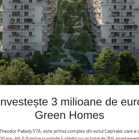
vestește 3 milioane de euro 
Green Homes
 Theodor Pallady 57A, este primul complex din estul Capitalei care 
00 mp, HILS Sunrise cuprinde 4 clădiri cu un total de 704 apartament