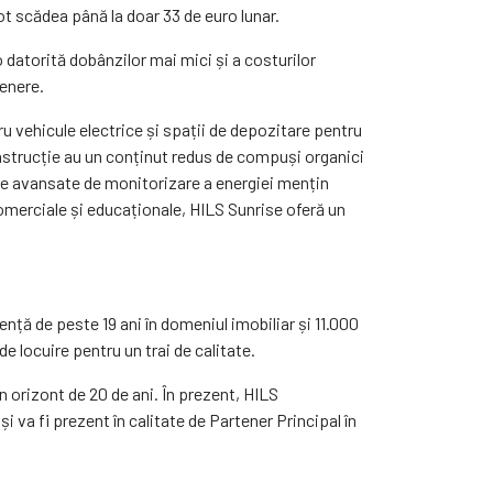
ot scădea până la doar 33 de euro lunar.
atorită dobânzilor mai mici și a costurilor
tenere.
tru vehicule electrice și spații de depozitare pentru
 construcție au un conținut redus de compuși organici
ele avansate de monitorizare a energiei mențin
comerciale și educaționale, HILS Sunrise oferă un
ță de peste 19 ani în domeniul imobiliar și 11.000
e locuire pentru un trai de calitate.
 orizont de 20 de ani. În prezent, HILS
va fi prezent în calitate de Partener Principal în