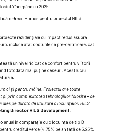
folosință începând cu 2025
ficării Green Homes pentru proiectul HILS
 proiecte rezidențiale cu impact redus asupra
uro, include atât costurile de pre-certificare, cât
ază un nivel ridicat de confort pentru viitorii
rând totodată mai puține deșeuri. Acest lucru
aturale.
m ci și pentru mâine. Proiectul are toate
 și prin complexitatea tehnologiilor folosite – de
ales pe durata de utilizare a locuințelor. HILS
keting Director HILS Development.
 anual în comparație cu o locuința de tip B
pentru creditul verde (4.75% pe an față de 5.25%