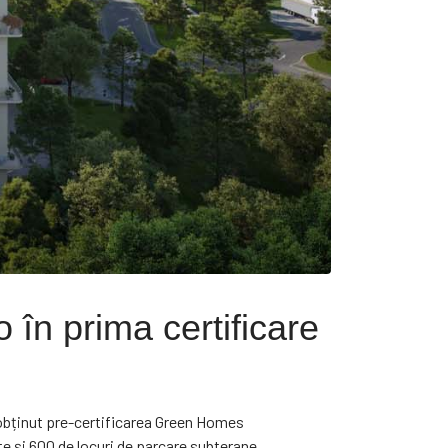
în prima certificare
a obținut pre-certificarea Green Homes
e și 600 de locuri de parcare subterane.