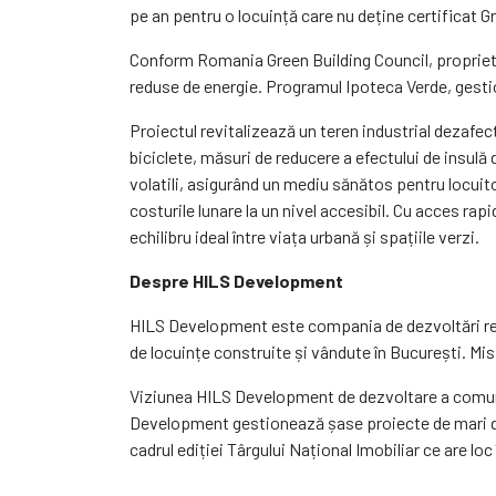
pe an pentru o locuință care nu deține certificat 
Conform Romania Green Building Council, proprieta
reduse de energie. Programul Ipoteca Verde, gesti
Proiectul revitalizează un teren industrial dezafect
biciclete, măsuri de reducere a efectului de insulă 
volatili, asigurând un mediu sănătos pentru locuit
costurile lunare la un nivel accesibil. Cu acces ra
echilibru ideal între viața urbană și spațiile verzi.
Despre HILS Development
HILS Development este compania de dezvoltări rezid
de locuințe construite și vândute în București. Mis
Viziunea HILS Development de dezvoltare a comunită
Development gestionează șase proiecte de mari dime
cadrul ediției Târgului Național Imobiliar ce are l