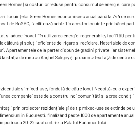
Green Homes) si costurilor reduse pentru consumul de energie, care p
rii locuințelor Green Homes economisesc anual până la 744 de euro d
onat de RoGBC, facilitează achiziția acestor locuințe prin bănci par
at și aduce inovații în utilizarea energiei regenerabile, facilități pen
de căldură și soluții eficiente de irigare și reciclare. Materialele de
ori. Apartamentele de la parter dispun de grădini private, iar sistem
pid la stația de metrou Anghel Saligny și proximitatea față de centre 
ențiale și mixed-use, fondată de către Ionuț Negoiță, cu o experien
iunea companiei este de a construi noi comunități și a crea condiții d
ții prin proiecter rezidențiale și de tip mixed-use se extinde pe un
nsiuni în București, finalizând peste 1000 de apartamente anual și 
oc în perioada 20-22 septembrie la Palatul Parlamentului.