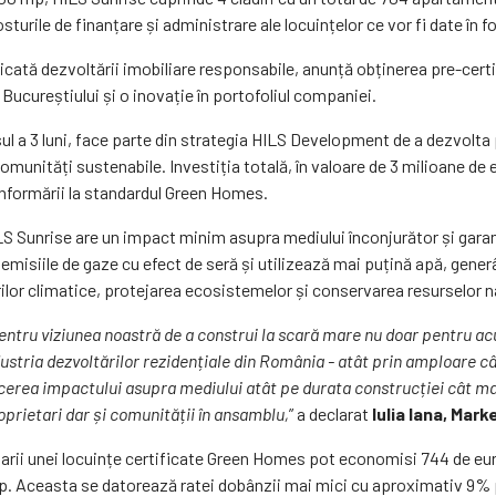
turile de finanțare și administrare ale locuințelor ce vor fi date în 
ată dezvoltării imobiliare responsabile, anunță obținerea pre-certi
ucureștiului și o inovație în portofoliul companiei.
ul a 3 luni, face parte din strategia HILS Development de a dezvolta
omunități sustenabile. Investiția totală, în valoare de 3 milioane de e
 conformării la standardul Green Homes.
 Sunrise are un impact minim asupra mediului înconjurător și garante
 emisiile de gaze cu efect de seră și utilizează mai puțină apă, gene
lor climatice, protejarea ecosistemelor și conservarea resurselor n
tru viziunea noastră de a construi la scară mare nu doar pentru acu
ustria dezvoltărilor rezidențiale din România - atât prin amploare cât
cerea impactului asupra mediului atât pe durata construcției cât mai 
oprietari dar și comunității în ansamblu,
” a declarat
Iulia Iana, Mar
rii unei locuințe certificate Green Homes pot economisi 744 de euro
p. Aceasta se datorează ratei dobânzii mai mici cu aproximativ 9% 