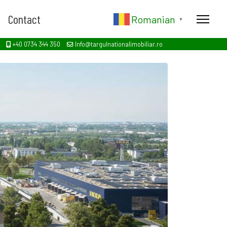
Contact
Romanian
▼
+40 0734 344 350
Info@targulnationalimobiliar.ro