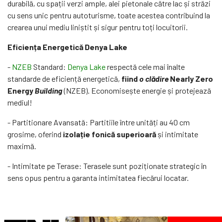
durabilă, cu spații verzi ample, alei pietonale către lac și străzi
cu sens unic pentru autoturisme, toate acestea contribuind la
crearea unui mediu liniștit și sigur pentru toți locuitorii.
Eficiența Energetică Denya Lake
-
NZEB
Standard:
Denya Lake
respectă cele mai înalte
standarde de eficiență energetică,
fiind
o clădire
Nearly Zero
Energy
Building
(NZEB). Economisește energie și protejează
mediul!
- Partitionare Avansată: Partitiile între unități au 40 cm
grosime, oferind
izolație fonică superioară
și intimitate
maximă.
- Intimitate pe Terase: Terasele sunt poziționate strategic în
sens opus pentru a garanta intimitatea fiecărui locatar.