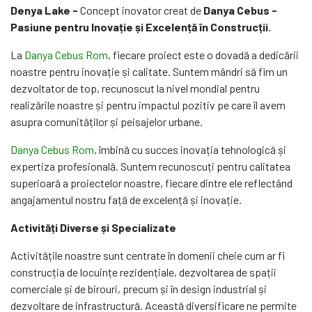
Denya Lake -
Concept inovator creat de
Danya Cebus -
Pasiune pentru Inovație și Excelență în Construcții.
La
Danya Cebus Rom
, fiecare proiect este o dovadă a dedicării
noastre pentru inovație și calitate. Suntem mândri să fim un
dezvoltator de top, recunoscut la nivel mondial pentru
realizările noastre și pentru impactul pozitiv pe care îl avem
asupra comunităților și peisajelor urbane.
Danya Cebus Rom
, îmbină cu succes inovația tehnologică și
expertiza profesională. Suntem recunoscuți pentru calitatea
superioară a proiectelor noastre, fiecare dintre ele reflectând
angajamentul nostru față de excelență și inovație.
Activități Diverse și Specializate
Activitățile noastre sunt centrate în domenii cheie cum ar fi
construcția de locuințe rezidențiale, dezvoltarea de spații
comerciale și de birouri, precum și în design industrial și
dezvoltare de infrastructură. Această diversificare ne permite